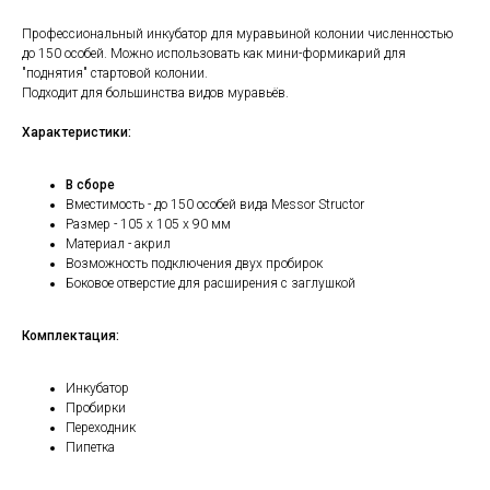
Профессиональный инкубатор для муравьиной колонии численностью
до 150 особей. Можно использовать как мини-формикарий для
"поднятия" стартовой колонии.
Подходит для большинства видов муравьёв.
Характеристики:
В сборе
Вместимость - до 150 особей вида Messor Structor
Размер - 105 х 105 х 90 мм
Материал - акрил
Возможность подключения двух пробирок
Боковое отверстие для расширения с заглушкой
Комплектация:
Инкубатор
Пробирки
Переходник
Пипетка