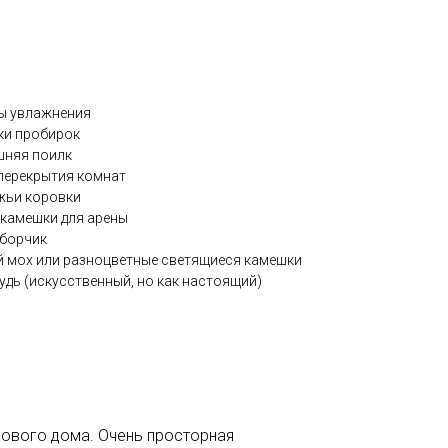
мы увлажнения
ки пробирок
шняя поилк
 перекрытия комнат
ожьи коровки
 камешки для арены
аборчик
й мох или разноцветные светящиеся камешки
удь (искусственный, но как настоящий)
нового дома. Очень просторная