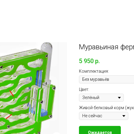
и и корм
Экосистемы
Микроорганизмы
Палеон
Муравьиная фе
5 950
р.
Комплектация:
Цвет:
Живой белковый корм (жук
Ожидается