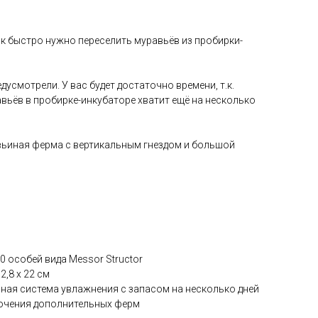
ак быстро нужно переселить муравьёв из пробирки-
дусмотрели. У вас будет достаточно времени, т.к.
авьёв в пробирке-инкубаторе хватит ещё на несколько
ьиная ферма с вертикальным гнездом и большой
0 особей вида Messor Structor
2,8 x 22 см
ная система увлажнения с запасом на несколько дней
чения дополнительных ферм