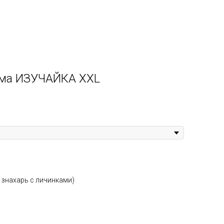
тология
Контакты
Вопросы и ответы
рма ИЗУЧАЙКА XXL
 знахарь с личинками)