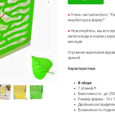
●
Очень частый вопрос: "К
инкубатора в ферму?".
●
Не волнуйтесь, мы всё пре
запаса воды и корма у мур
месяцев.
Огромная акриловая мурав
ареной.
Характеристики:
В сборе
7 этажей !!!
Вместимость - до 200
Размер фермы - 19 x 1
Двойная распределён
Возможность подклю