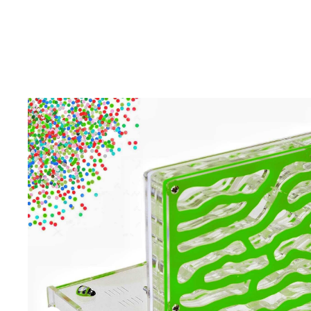
Главная
Муравьиные фермы
Муравь