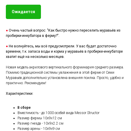
Ожидается
●
Очень частый вопрос: "Как быстро нужно переселить муравьёв из
пробирки-инкубатора в ферму?".
●
Не волнуйтесь, мы всё предусмотрели. У вас будет достаточно
времени, т.к. запаса воды и корма у муравьёв в пробирке-инкубаторе
хватит ещё на несколько месяцев.
Новая модель акрилового вертикального формикария среднего размера.
Помимо традиционной системы увлажнения в этой ферме от Семи
Муравьёв дополнительно установлена внешняя поилка. Просто, удобно и
практично. Рекомендуем!
Характеристики:
В сборе
Вместимость - до 1000 особей вида Messor Structor
Размер фермы 10х9х12 см
Размер гнезда - 10х9х2.2 см
Размер арены - 10х9х9 см