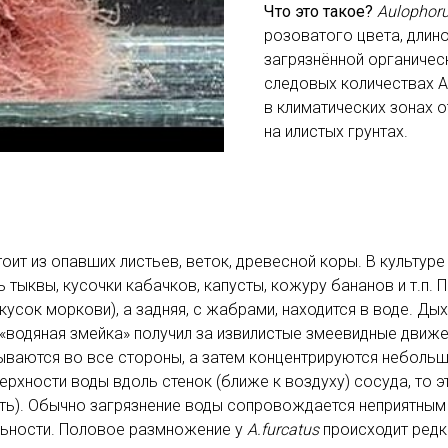
Что это такое?
Aulophoru
розоватого цвета, длино
загрязнённой органическ
следовых количествах A
в климатических зонах 
на илистых грунтах.
оит из опавших листьев, веток, древесной коры. В культуре
ь тыквы, кусочки кабачков, капусты, кожуру бананов и т.п. 
усок моркови), а задняя, с жабрами, находится в воде. Дых
«водяная змейка» получил за извилистые змеевидные движе
ываются во все стороны, а затем концентрируются небольш
оверхности воды вдоль стенок (ближе к воздуху) сосуда, то
нять). Обычно загрязнение воды сопровождается неприятны
ьности. Половое размножение у
A.furcatus
происходит редк