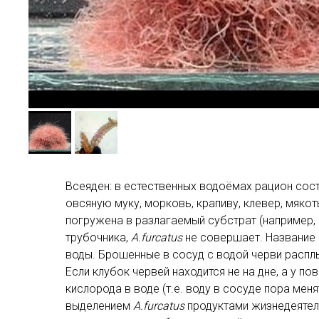
Всеяден: в естественных водоёмах рацион сост
овсяную муку, морковь, крапиву, клевер, мякот
погружена в разлагаемый субстрат (например, к
трубочника,
A.furcatus
не совершает. Название 
воды. Брошенные в сосуд с водой черви распл
Если клубок червей находится не на дне, а у п
кислорода в воде (т.е. воду в сосуде пора ме
выделением
A.furcatus
продуктами жизнедеятел