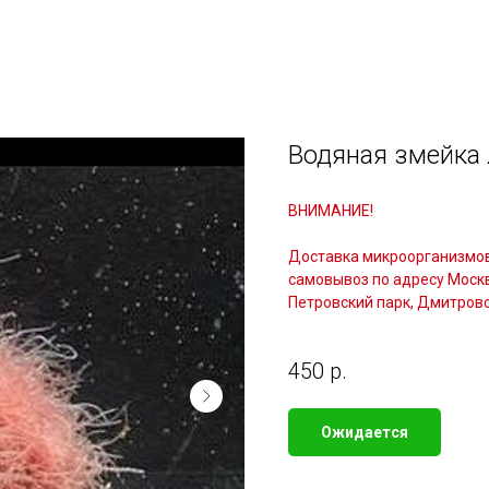
и и корм
Экосистемы
Микроорганизмы
Палеон
Водяная змейка
ВНИМАНИЕ!
Доставка микроорганизмов
самовывоз по адресу Москв
Петровский парк, Дмитровс
450
р.
Ожидается