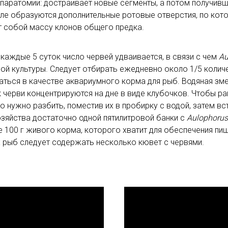
аратомии: достраивает новые сегменты, а потом получивш
теле образуются дополнительные ротовые отверстия, по кот
т собой массу клонов общего предка.
аждые 5 суток число червей удваивается, в связи с чем
Au
й культуры. Следует отбирать ежедневно около 1/5 количе
аться в качестве аквариумного корма для рыб. Водяная зм
ак черви концентрируются на дне в виде клубочков. Чтобы 
о нужно разбить, поместив их в пробирку с водой, затем вс
зяйства достаточно одной пятилитровой банки с
Aulophorus
 100 г живого корма, которого хватит для обеспечения пищ
 рыб следует содержать несколько кювет с червями.