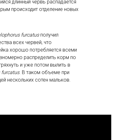
ийся длинный червь распадается
орым происходит отделение новых
lophorus furcatus
получил
ства всех червей, что
ейка хорошо потребляется всеми
равномерно распределить корм по
тряхнуть и уже потом вылить в
 furcatus
. В таком объеме при
ей нескольких сотен мальков.