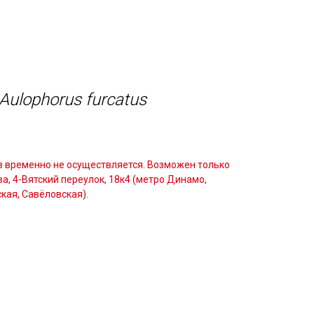
тология
Контакты
Вопросы и ответы
Aulophorus furcatus
 временно не осуществляется. Возможен только
а, 4-Вятский переулок, 18к4 (метро Динамо,
кая, Савёловская).