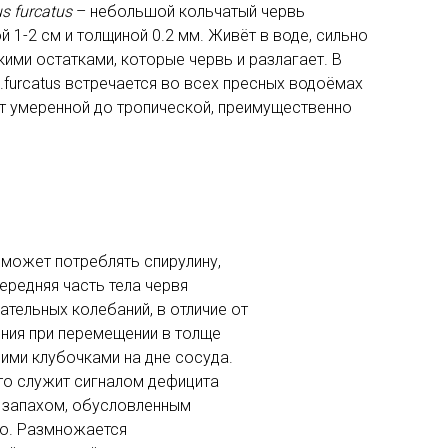
s furcatus
– небольшой кольчатый червь
й 1-2 см и толщиной 0.2 мм. Живёт в воде, сильно
ими остатками, которые червь и разлагает. В
.furcatus встречается во всех пресных водоёмах
от умеренной до тропической, преимущественно
 может потреблять спирулину,
Передняя часть тела червя
ательных колебаний, в отличие от
ния при перемещении в толще
ими клубочками на дне сосуда.
 это служит сигналом дефицита
м запахом, обусловленным
о. Размножается