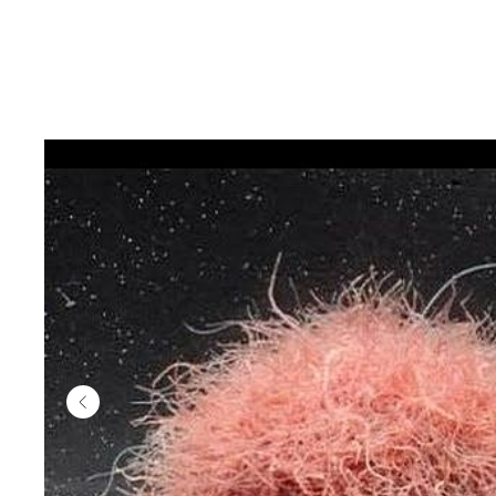
Главная
Муравьиные фермы
Муравь